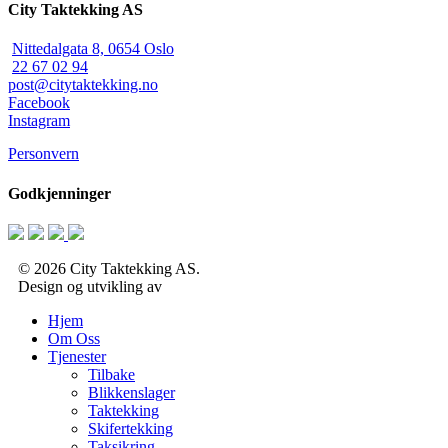
City Taktekking AS
Nittedalgata 8, 0654 Oslo
22 67 02 94
post@citytaktekking.no
Facebook
Instagram
Personvern
Godkjenninger
© 2026 City Taktekking AS.
Design og utvikling av
RESPONSIV MEDIA
Close
Hjem
Menu
Om Oss
Tjenester
Tilbake
Blikkenslager
Taktekking
Skifertekking
Taksikring