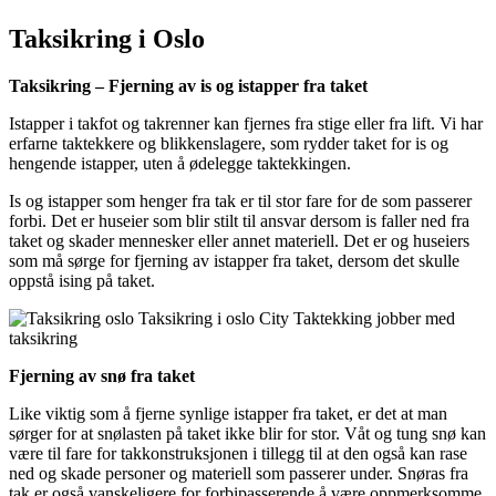
Taksikring i Oslo
Taksikring – Fjerning av is og istapper fra taket
Istapper i takfot og takrenner kan fjernes fra stige eller fra lift. Vi har
erfarne taktekkere og blikkenslagere, som rydder taket for is og
hengende istapper, uten å ødelegge taktekkingen.
Is og istapper som henger fra tak er til stor fare for de som passerer
forbi. Det er huseier som blir stilt til ansvar dersom is faller ned fra
taket og skader mennesker eller annet materiell. Det er og huseiers
som må sørge for fjerning av istapper fra taket, dersom det skulle
oppstå ising på taket.
Fjerning av snø fra taket
Like viktig som å fjerne synlige istapper fra taket, er det at man
sørger for at snølasten på taket ikke blir for stor. Våt og tung snø kan
være til fare for takkonstruksjonen i tillegg til at den også kan rase
ned og skade personer og materiell som passerer under. Snøras fra
tak er også vanskeligere for forbipasserende å være oppmerksomme