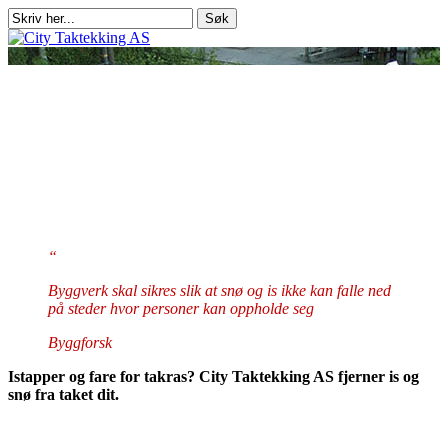
Skip
Søk
to
Close
main
Search
Meny
content
“
Byggverk skal sikres slik at snø og is ikke kan falle ned
på steder hvor personer kan oppholde seg
Byggforsk
Istapper og fare for takras?
City Taktekking AS fjerner is og
snø fra taket dit.