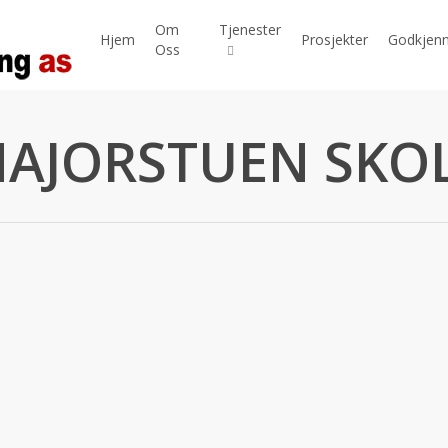
Om
Tjenester
Hjem
Prosjekter
Godkjenn
Oss
AJORSTUEN SKO