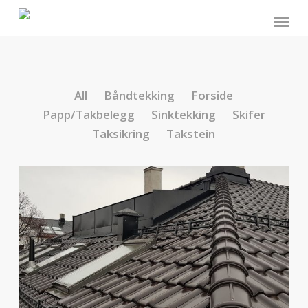
Skip
Meny
to
main
content
All
Båndtekking
Forside
Papp/Takbelegg
Sinktekking
Skifer
Taksikring
Takstein